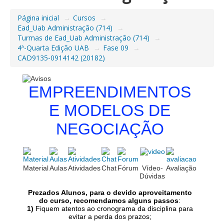
Página inicial
→
Cursos
→
Ead_Uab Administração (714)
→
Turmas de Ead_Uab Administração (714)
→
4ª-Quarta Edição UAB
→
Fase 09
→
CAD9135-0914142 (20182)
QUADRO DE AVISOS
EMPREENDIMENTOS
E MODELOS DE
NEGOCIAÇÃO
Material
Aulas
Atividades
Chat
Fórum
Vídeo-
Avaliação
Dúvidas
Prezados Alunos, para o devido aproveitamento
do curso, recomendamos alguns passos
:
1)
Fiquem atentos ao cronograma da disciplina para
evitar a perda dos prazos;