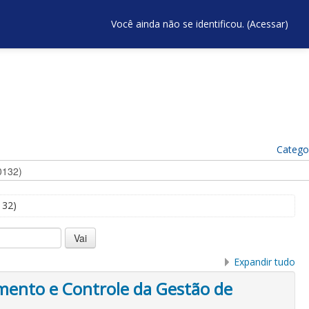
Você ainda não se identificou. (
Acessar
)
Catego
132)
Expandir tudo
mento e Controle da Gestão de