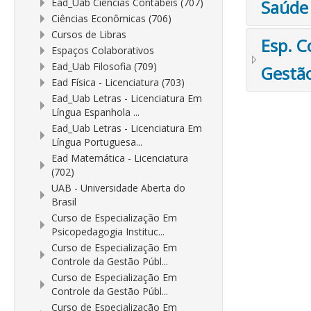
Ead_Uab Ciências Contábeis (707)
Saúde
Ciências Econômicas (706)
Cursos de Libras
Esp. C
Espaços Colaborativos
Ead_Uab Filosofia (709)
Gestã
Ead Física - Licenciatura (703)
Ead_Uab Letras - Licenciatura Em
Língua Espanhola ...
Ead_Uab Letras - Licenciatura Em
Língua Portuguesa...
Ead Matemática - Licenciatura
(702)
UAB - Universidade Aberta do
Brasil
Curso de Especialização Em
Psicopedagogia Instituc...
Curso de Especialização Em
Controle da Gestão Públ...
Curso de Especialização Em
Controle da Gestão Públ...
Curso de Especialização Em