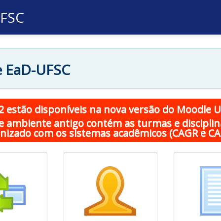
UFSC
e EaD-UFSC
2 estão disponíveis na nova versão do Moodle U
te ambiente antigo contém as turmas e disciplin
onizado com os sistemas acadêmicos (CAGR e CA