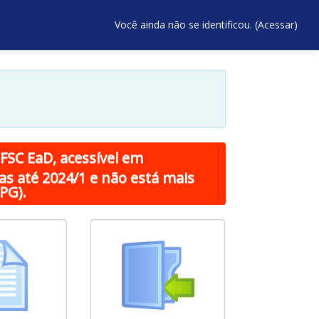
Você ainda não se identificou. (
Acessar
)
FSC EaD, acessível em
as até 2024/1 e não está mais
PG).