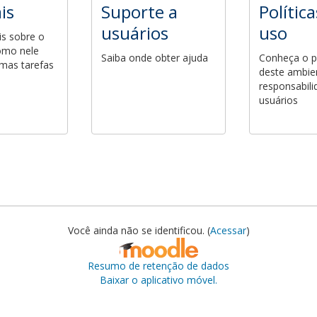
is
Suporte a
Polític
usuários
uso
s sobre o
omo nele
Saiba onde obter ajuda
Conheça o p
umas tarefas
deste ambie
responsabil
usuários
Você ainda não se identificou. (
Acessar
)
Resumo de retenção de dados
Baixar o aplicativo móvel.