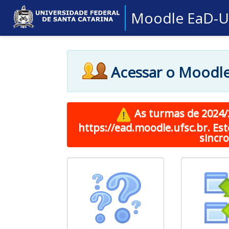
Moodle EaD-
Acessar o Moodl
As turmas de 2024/
https://ead.moodle.ufsc.br. Es
sincr