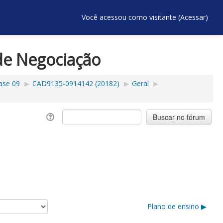
Você acessou como visitante (
Acessar
)
de Negociação
ase 09
▶︎
CAD9135-0914142 (20182)
▶︎
Geral
▶︎
Plano de ensino ▶︎