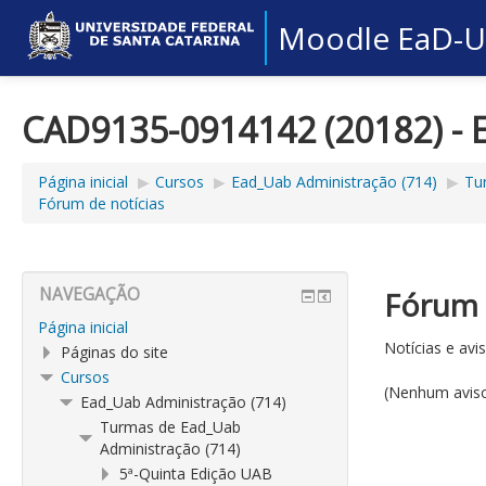
Moodle EaD-
CAD9135-0914142 (20182) -
Página inicial
▶︎
Cursos
▶︎
Ead_Uab Administração (714)
▶︎
Tu
Fórum de notícias
NAVEGAÇÃO
Fórum 
Página inicial
Notícias e avi
Páginas do site
Cursos
(Nenhum aviso
Ead_Uab Administração (714)
Turmas de Ead_Uab
Administração (714)
5ª-Quinta Edição UAB