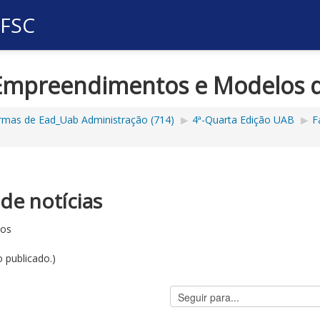
UFSC
 Empreendimentos e Modelos 
rmas de Ead_Uab Administração (714)
▶︎
4ª-Quarta Edição UAB
▶︎
F
de notícias
sos
 publicado.)
Seguir
para...