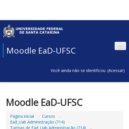
Moodle EaD-UFSC
Você ainda não se identificou. (
Acessar
)
Moodle EaD-UFSC
Página inicial
→
Cursos
→
Ead_Uab Administração (714)
→
Turmas de Ead_Uab Administração (714)
→