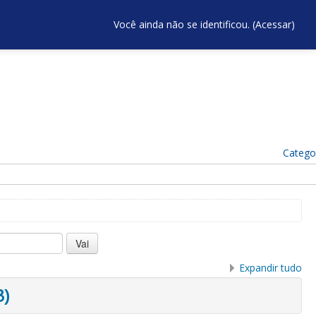
Você ainda não se identificou. (
Acessar
)
Catego
Expandir tudo
3)