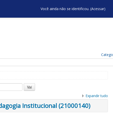
Você ainda não se identificou. (
Acessar
)
Catego
Expandir tudo
dagogia Institucional (21000140)