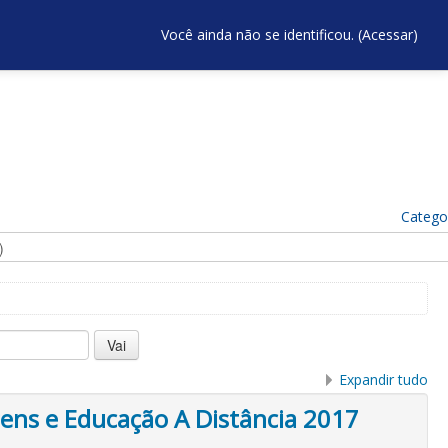
Você ainda não se identificou. (
Acessar
)
Catego
Expandir tudo
ens e Educação A Distância 2017