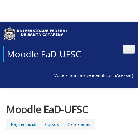
Moodle EaD-UFSC
Você ainda não se identificou. (
Acessar
)
Moodle EaD-UFSC
Página inicial
→
Cursos
→
Canceladas