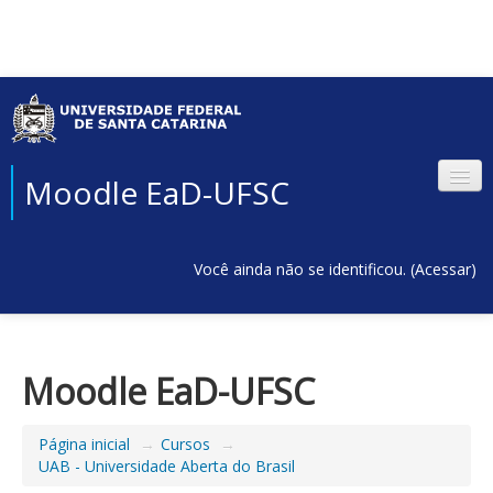
Moodle EaD-UFSC
Você ainda não se identificou. (
Acessar
)
Moodle EaD-UFSC
Página inicial
→
Cursos
→
UAB - Universidade Aberta do Brasil