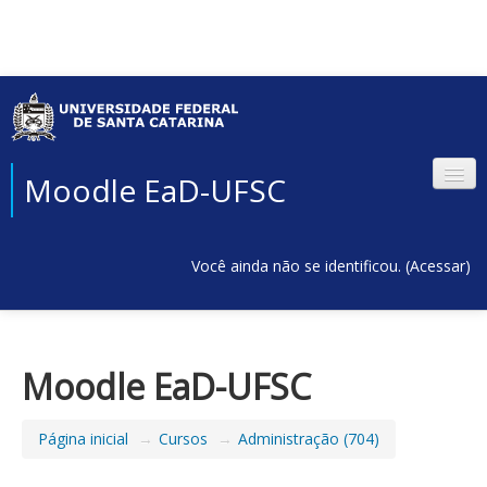
Moodle EaD-UFSC
Você ainda não se identificou. (
Acessar
)
Moodle EaD-UFSC
Página inicial
→
Cursos
→
Administração (704)