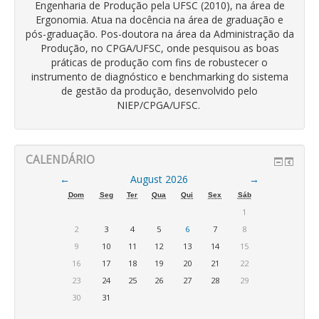
Engenharia de Produção pela UFSC (2010), na área de
Ergonomia. Atua na docência na área de graduação e
pós-graduação. Pos-doutora na área da Administração da
Produção, no CPGA/UFSC, onde pesquisou as boas
práticas de produção com fins de robustecer o
instrumento de diagnóstico e benchmarking do sistema
de gestão da produção, desenvolvido pelo
NIEP/CPGA/UFSC.
CALENDÁRIO
←
August 2026
→
Dom
Seg
Ter
Qua
Qui
Sex
Sáb
1
2
3
4
5
6
7
8
9
10
11
12
13
14
15
16
17
18
19
20
21
22
23
24
25
26
27
28
29
30
31