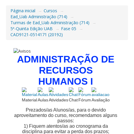
Página inicial
→
Cursos
→
Ead_Uab Administração (714)
→
Turmas de Ead_Uab Administração (714)
→
5ª-Quinta Edição UAB
→
Fase 05
→
CAD9121-0514171 (20192)
QUADRO DE AVISOS
ADMINISTRAÇÃO DE
RECURSOS
HUMANOS I
Material
Aulas
Atividades
Chat
Fórum
Avaliação
Prezados/as Alunos/as, para o devido
aproveitamento do curso, recomendamos alguns
passos
:
1)
Fiquem atentos/as ao cronograma da
disciplina para evitar a perda dos prazos;