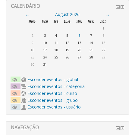
CALENDÁRIO
←
August 2026
→
Dom
Seg
Ter
Qua
Qui
Sex
Sáb
1
2
3
4
5
6
7
8
9
10
11
12
13
14
15
16
17
18
19
20
21
22
23
24
25
26
27
28
29
30
31
Esconder eventos - global
Esconder eventos - categoria
Esconder eventos - curso
Esconder eventos - grupo
Esconder eventos - usuário
NAVEGAÇÃO