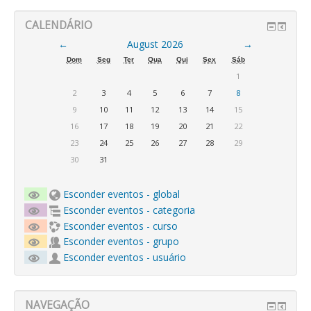
CALENDÁRIO
←
August 2026
→
Dom
Seg
Ter
Qua
Qui
Sex
Sáb
1
2
3
4
5
6
7
8
9
10
11
12
13
14
15
16
17
18
19
20
21
22
23
24
25
26
27
28
29
30
31
Esconder eventos - global
Esconder eventos - categoria
Esconder eventos - curso
Esconder eventos - grupo
Esconder eventos - usuário
NAVEGAÇÃO