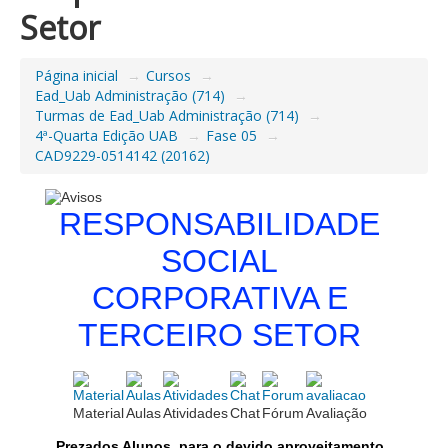
Setor
Página inicial
→
Cursos
→
Ead_Uab Administração (714)
→
Turmas de Ead_Uab Administração (714)
→
4ª-Quarta Edição UAB
→
Fase 05
→
CAD9229-0514142 (20162)
QUADRO DE AVISOS
RESPONSABILIDADE
SOCIAL
CORPORATIVA E
TERCEIRO SETOR
Material
Aulas
Atividades
Chat
Fórum
Avaliação
Prezados Alunos, para o devido aproveitamento