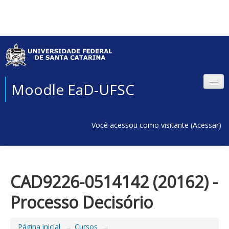
Moodle EaD-UFSC
Você acessou como visitante (
Acessar
)
CAD9226-0514142 (20162) -
Processo Decisório
Página inicial
→
Cursos
→