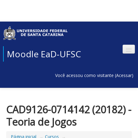
Moodle EaD-UFSC
Você acessou como visitante (
Acessar
)
CAD9126-0714142 (20182) -
Teoria de Jogos
Página inicial
→
Cursos
→