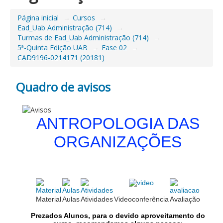
Página inicial
→
Cursos
→
Ead_Uab Administração (714)
→
Turmas de Ead_Uab Administração (714)
→
5ª-Quinta Edição UAB
→
Fase 02
→
CAD9196-0214171 (20181)
Quadro de avisos
QUADRO DE AVISOS
ANTROPOLOGIA DAS
ORGANIZAÇÕES
Material
Aulas
Atividades
Videoconferência
Avaliação
Prezados Alunos, para o devido aproveitamento do