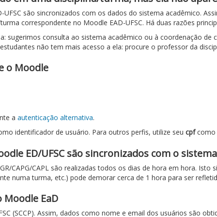
D-UFSC são sincronizados com os dados do sistema acadêmico. Ass
na/turma correspondente no Moodle EAD-UFSC. Há duas razões princip
ma: sugerimos consulta ao sistema acadêmico ou à coordenação de cu
 estudantes não tem mais acesso a ela: procure o professor da disci
re o Moodle
ente a
autenticação alternativa
.
mo identificador de usuário. Para outros perfis, utilize seu
cpf
como i
oodle ED/UFSC são sincronizados com o sistem
CAPG/CAPL são realizadas todos os dias de hora em hora. Isto sign
te numa turma, etc.) pode demorar cerca de 1 hora para ser reflet
o Moodle EaD
FSC (SCCP). Assim, dados como nome e email dos usuários são obti