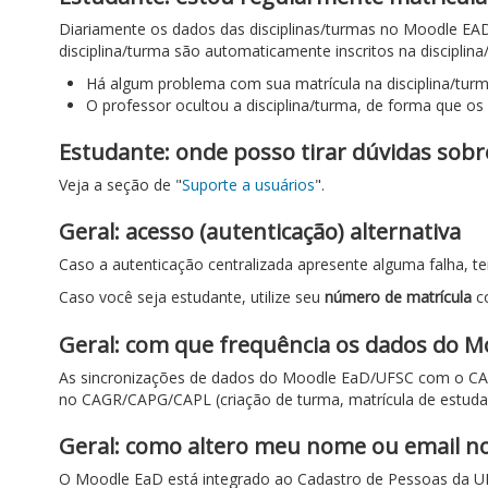
Diariamente os dados das disciplinas/turmas no Moodle EA
disciplina/turma são automaticamente inscritos na discipli
Há algum problema com sua matrícula na disciplina/tur
O professor ocultou a disciplina/turma, de forma que os
Estudante: onde posso tirar dúvidas sob
Veja a seção de "
Suporte a usuários
".
Geral: acesso (autenticação) alternativa
Caso a autenticação centralizada apresente alguma falha, t
Caso você seja estudante, utilize seu
número de matrícula
co
Geral: com que frequência os dados do M
As sincronizações de dados do Moodle EaD/UFSC com o CAGR/
no CAGR/CAPG/CAPL (criação de turma, matrícula de estudan
Geral: como altero meu nome ou email n
O Moodle EaD está integrado ao Cadastro de Pessoas da U