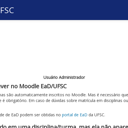
UFSC
Usuário Administrador
ever no Moodle EaD/UFSC
inas são automaticamente inscritos no Moodle. Mas é necessário q
e é obrigatório. Em caso de dúvidas sobre matrícula em disciplinas o
ade de EaD podem ser obtidas no
portal de EaD
da UFSC.
ado em uma disciplina/turma, mas ela não apar