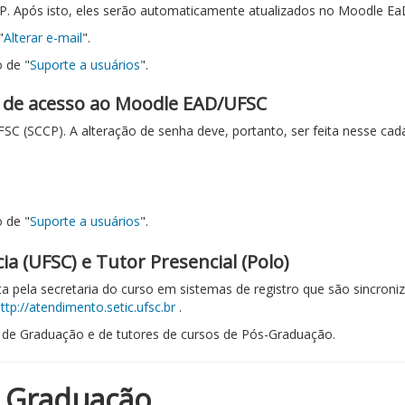
CP. Após isto, eles serão automaticamente atualizados no Moodle Ea
"
Alterar e-mail
".
 de "
Suporte a usuários
".
 de acesso ao Moodle EAD/UFSC
 (SCCP). A alteração de senha deve, portanto, ser feita nesse cada
 de "
Suporte a usuários
".
ia (UFSC) e Tutor Presencial (Polo)
eita pela secretaria do curso em sistemas de registro que são sincro
ttp://atendimento.setic.ufsc.br
.
os de Graduação e de tutores de cursos de Pós-Graduação.
e Graduação