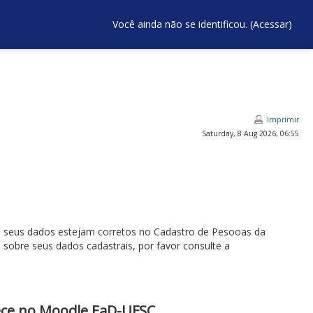
Você ainda não se identificou. (
Acessar
)
Imprimir
Saturday, 8 Aug 2026, 06:55
ue seus dados estejam corretos no Cadastro de Pesooas da
u sobre seus dados cadastrais, por favor consulte a
ece no Moodle EaD-UFSC