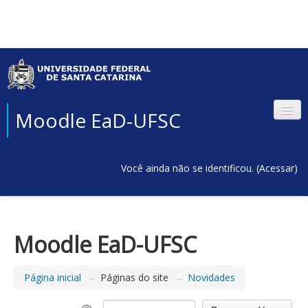
Moodle EaD-UFSC
Você ainda não se identificou. (
Acessar
)
Moodle EaD-UFSC
Página inicial
→
Páginas do site
→
Novidades