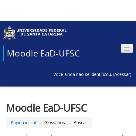
Moodle EaD-UFSC
Você ainda não se identificou. (
Acessar
)
Moodle EaD-UFSC
Página inicial
→
Glossários
→
Buscar