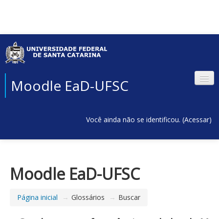
Moodle EaD-UFSC
Você ainda não se identificou. (
Acessar
)
Moodle EaD-UFSC
Página inicial
→
Glossários
→
Buscar